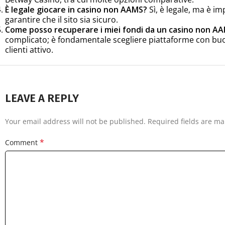
È legale giocare in casino non AAMS?
Sì, è legale, ma è im
garantire che il sito sia sicuro.
Come posso recuperare i miei fondi da un casino non A
complicato; è fondamentale scegliere piattaforme con buo
clienti attivo.
LEAVE A REPLY
Your email address will not be published.
Required fields are m
*
Comment