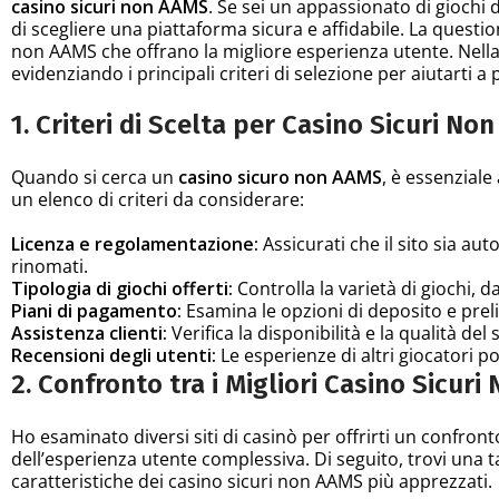
casino sicuri non AAMS
. Se sei un appassionato di giochi 
di scegliere una piattaforma sicura e affidabile. La questi
non AAMS che offrano la migliore esperienza utente. Nella m
evidenziando i principali criteri di selezione per aiutarti
1. Criteri di Scelta per Casino Sicuri No
Quando si cerca un
casino sicuro non AAMS
, è essenziale
un elenco di criteri da considerare:
Licenza e regolamentazione:
Assicurati che il sito sia aut
rinomati.
Tipologia di giochi offerti:
Controlla la varietà di giochi, da
Piani di pagamento:
Esamina le opzioni di deposito e preli
Assistenza clienti:
Verifica la disponibilità e la qualità del
Recensioni degli utenti:
Le esperienze di altri giocatori p
2. Confronto tra i Migliori Casino Sicur
Ho esaminato diversi siti di casinò per offrirti un confronto
dell’esperienza utente complessiva. Di seguito, trovi una t
caratteristiche dei casino sicuri non AAMS più apprezzati.