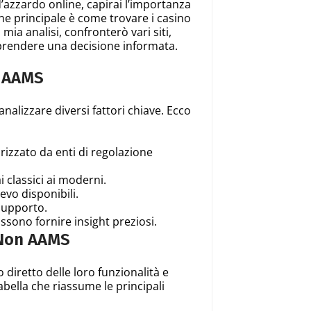
d’azzardo online, capirai l’importanza
one principale è come trovare i casino
ia analisi, confronterò vari siti,
 a prendere una decisione informata.
n AAMS
 analizzare diversi fattori chiave. Ecco
orizzato da enti di regolazione
i classici ai moderni.
evo disponibili.
 supporto.
ossono fornire insight preziosi.
i Non AAMS
 diretto delle loro funzionalità e
abella che riassume le principali