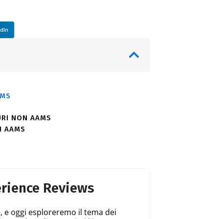
edIn
AMS
CURI NON AAMS
ON AAMS
erience Reviews
, e oggi esploreremo il tema dei