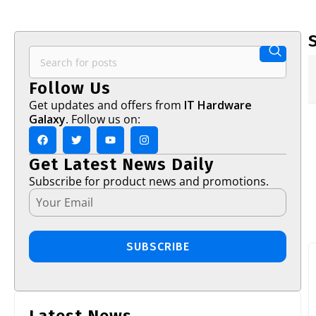
Follow Us
Get updates and offers from
IT Hardware
Galaxy
. Follow us on:
Get Latest News Daily
Subscribe for product news and promotions.
SUBSCRIBE