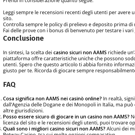
Prendi in considerazione quanto segue:
Leggi sempre le recensioni recenti degli utenti per avere u
sito.
Controlla sempre le policy di prelievo e deposito prima di r
Fai delle prove con i bonus di benvenuto per testare i vari
Conclusione
In sintesi, la scelta dei
casino sicuri non AAMS
richiede un’
piattaforma offre caratteristiche uniche che possono soddi
utenti. Spero che questo articolo ti abbia fornito informazion
giusto per te. Ricorda di giocare sempre responsabilmente 
FAQ
Cosa significa non AAMS nei casinò online?
In realtà, sign
dall’Agenzia delle Dogane e dei Monopoli in Italia, ma può
altre giurisdizioni.
Posso essere sicuro di giocare in un casino non AAMS?
No
licenza del sito e le recensioni degli utenti, puoi trovare opz
Quali sono i migliori casino sicuri non AAMS?
Alcuni dei m
Betway Casino, tra cui molte opzioni comparative.