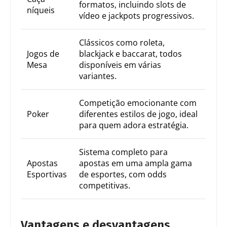
formatos, incluindo slots de
níqueis
vídeo e jackpots progressivos.
Clássicos como roleta,
Jogos de
blackjack e baccarat, todos
Mesa
disponíveis em várias
variantes.
Competição emocionante com
Poker
diferentes estilos de jogo, ideal
para quem adora estratégia.
Sistema completo para
Apostas
apostas em uma ampla gama
Esportivas
de esportes, com odds
competitivas.
Vantagens e desvantagens