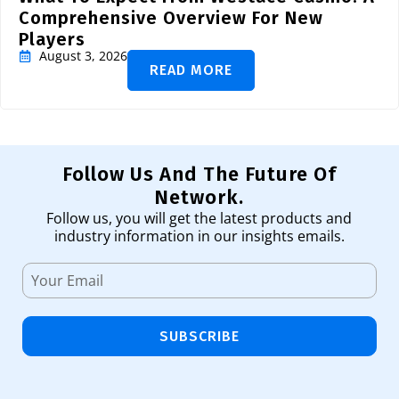
Comprehensive Overview For New
Players
August 3, 2026
READ MORE
Follow Us And The Future Of
Network.
Follow us, you will get the latest products and
industry information in our insights emails.
SUBSCRIBE