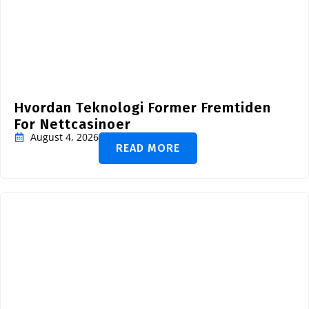
Hvordan Teknologi Former Fremtiden
For Nettcasinoer
August 4, 2026
READ MORE