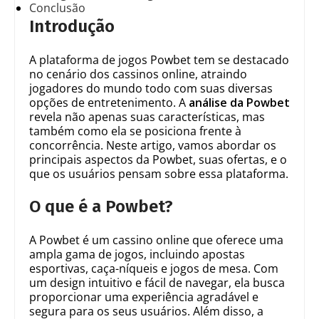
Conclusão
Introdução
A plataforma de jogos Powbet tem se destacado
no cenário dos cassinos online, atraindo
jogadores do mundo todo com suas diversas
opções de entretenimento. A
análise da Powbet
revela não apenas suas características, mas
também como ela se posiciona frente à
concorrência. Neste artigo, vamos abordar os
principais aspectos da Powbet, suas ofertas, e o
que os usuários pensam sobre essa plataforma.
O que é a Powbet?
A Powbet é um cassino online que oferece uma
ampla gama de jogos, incluindo apostas
esportivas, caça-níqueis e jogos de mesa. Com
um design intuitivo e fácil de navegar, ela busca
proporcionar uma experiência agradável e
segura para os seus usuários. Além disso, a