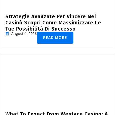
Strategie Avanzate Per Vincere Nei
Casinò Scopri Come Massimizzare Le
Tue Possibilità Di Successo
August 4, 2026
READ MORE
What To Expect From Westace Casino: A