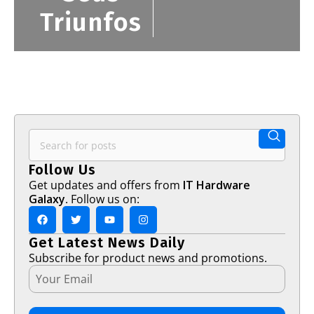
Triunfos
Follow Us
Get updates and offers from
IT Hardware
Galaxy
. Follow us on:
Get Latest News Daily
Subscribe for product news and promotions.