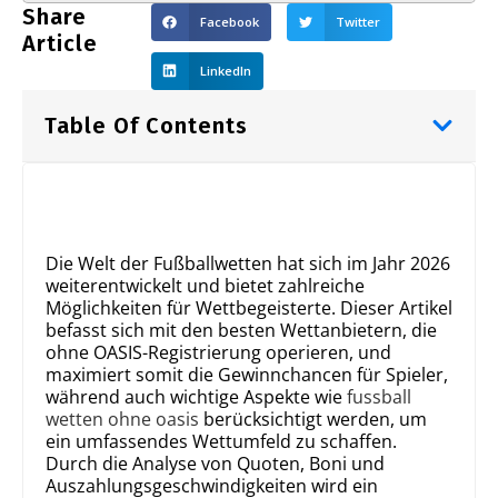
Share
Facebook
Twitter
Article
LinkedIn
Table Of Contents
Die Welt der Fußballwetten hat sich im Jahr 2026
weiterentwickelt und bietet zahlreiche
Möglichkeiten für Wettbegeisterte. Dieser Artikel
befasst sich mit den besten Wettanbietern, die
ohne OASIS-Registrierung operieren, und
maximiert somit die Gewinnchancen für Spieler,
während auch wichtige Aspekte wie
fussball
wetten ohne oasis
berücksichtigt werden, um
ein umfassendes Wettumfeld zu schaffen.
Durch die Analyse von Quoten, Boni und
Auszahlungsgeschwindigkeiten wird ein