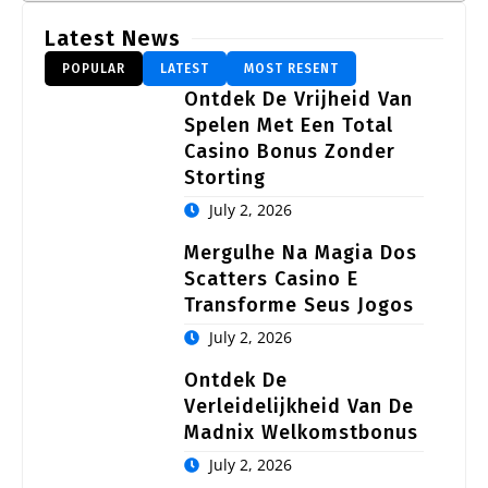
Latest News
POPULAR
LATEST
MOST RESENT
Ontdek De Vrijheid Van
Spelen Met Een Total
Casino Bonus Zonder
Storting
July 2, 2026
Mergulhe Na Magia Dos
Scatters Casino E
Transforme Seus Jogos
July 2, 2026
Ontdek De
Verleidelijkheid Van De
Madnix Welkomstbonus
July 2, 2026