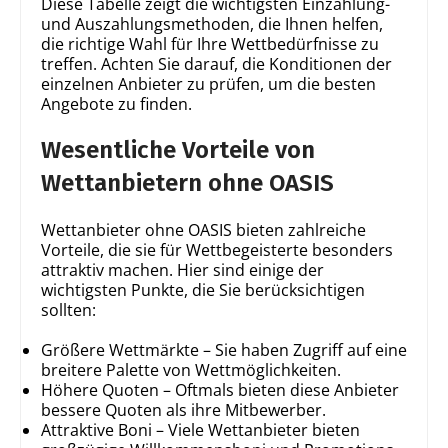
Diese Tabelle zeigt die wichtigsten Einzahlung-
und Auszahlungsmethoden, die Ihnen helfen,
die richtige Wahl für Ihre Wettbedürfnisse zu
treffen. Achten Sie darauf, die Konditionen der
einzelnen Anbieter zu prüfen, um die besten
Angebote zu finden.
Wesentliche Vorteile von
Wettanbietern ohne OASIS
Wettanbieter ohne OASIS bieten zahlreiche
Vorteile, die sie für Wettbegeisterte besonders
attraktiv machen. Hier sind einige der
wichtigsten Punkte, die Sie berücksichtigen
sollten:
Größere Wettmärkte – Sie haben Zugriff auf eine
breitere Palette von Wettmöglichkeiten.
Höhere Quoten – Oftmals bieten diese Anbieter
bessere Quoten als ihre Mitbewerber.
Attraktive Boni – Viele Wettanbieter bieten