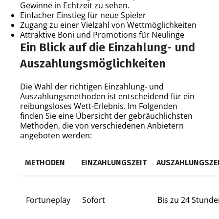
Gewinne in Echtzeit zu sehen.
Einfacher Einstieg für neue Spieler
Zugang zu einer Vielzahl von Wettmöglichkeiten
Attraktive Boni und Promotions für Neulinge
Ein Blick auf die Einzahlung- und
Auszahlungsmöglichkeiten
Die Wahl der richtigen Einzahlung- und
Auszahlungsmethoden ist entscheidend für ein
reibungsloses Wett-Erlebnis. Im Folgenden
finden Sie eine Übersicht der gebräuchlichsten
Methoden, die von verschiedenen Anbietern
angeboten werden:
METHODEN
EINZAHLUNGSZEIT
AUSZAHLUNGSZE
Fortuneplay
Sofort
Bis zu 24 Stund