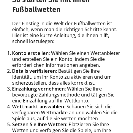
Fußballwetten
Der Einstieg in die Welt der Fußballwetten ist
einfach, wenn man die richtigen Schritte kennt.
Hier ist eine kurze Anleitung, die Ihnen hilft,
schnell loszulegen:
Konto erstellen:
Wählen Sie einen Wettanbieter
und erstellen Sie ein Konto, indem Sie die
erforderlichen Informationen angeben.
Details verifizieren:
Bestätigen Sie Ihre
Identität, um Ihr Konto zu aktivieren und um
sicherzustellen, dass alles korrekt ist.
Einzahlung vornehmen:
Wählen Sie Ihre
bevorzugte Zahlungsmethode und tätigen Sie
eine Einzahlung auf Ihr Wettkonto.
Wettmarkt auswählen:
Schauen Sie sich die
verfügbaren Wettmärkte an und wählen Sie die
Spiele aus, auf die Sie wetten möchten.
Setzen Sie Ihre Wetten:
Platzieren Sie Ihre
Wetten und verfolgen Sie die Spiele, um Ihre