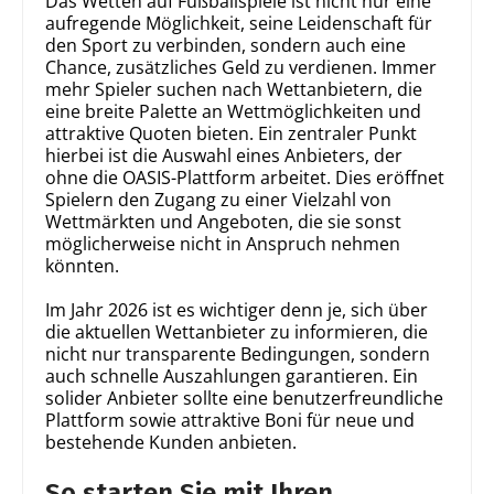
Das Wetten auf Fußballspiele ist nicht nur eine
aufregende Möglichkeit, seine Leidenschaft für
den Sport zu verbinden, sondern auch eine
Chance, zusätzliches Geld zu verdienen. Immer
mehr Spieler suchen nach Wettanbietern, die
eine breite Palette an Wettmöglichkeiten und
attraktive Quoten bieten. Ein zentraler Punkt
hierbei ist die Auswahl eines Anbieters, der
ohne die OASIS-Plattform arbeitet. Dies eröffnet
Spielern den Zugang zu einer Vielzahl von
Wettmärkten und Angeboten, die sie sonst
möglicherweise nicht in Anspruch nehmen
könnten.
Im Jahr 2026 ist es wichtiger denn je, sich über
die aktuellen Wettanbieter zu informieren, die
nicht nur transparente Bedingungen, sondern
auch schnelle Auszahlungen garantieren. Ein
solider Anbieter sollte eine benutzerfreundliche
Plattform sowie attraktive Boni für neue und
bestehende Kunden anbieten.
So starten Sie mit Ihren