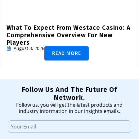
What To Expect From Westace Casino: A
Comprehensive Overview For New
Players
August 3, 2026
READ MORE
Follow Us And The Future Of
Network.
Follow us, you will get the latest products and
industry information in our insights emails.