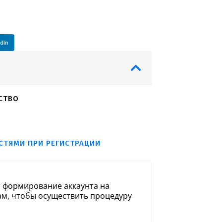
edIn
СТВО
СТЯМИ ПРИ РЕГИСТРАЦИИ
 формирование аккаунта на
м, чтобы осуществить процедуру