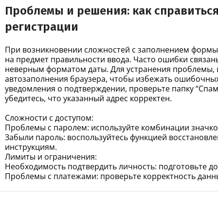
Проблемы и решения: как справиться
регистрации
При возникновении сложностей с заполнением формы 
на предмет правильности ввода. Часто ошибки связа
неверным форматом даты. Для устранения проблемы, 
автозаполнения браузера, чтобы избежать ошибочных
уведомления о подтверждении, проверьте папку “Спам
убедитесь, что указанный адрес корректен.
Сложности с доступом:
Проблемы с паролем: используйте комбинации значков
Забыли пароль: воспользуйтесь функцией восстановле
инструкциям.
Лимиты и ограничения:
Необходимость подтвердить личность: подготовьте до
Проблемы с платежами: проверьте корректность данн