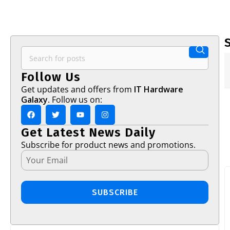
Follow Us
Get updates and offers from
IT Hardware
Galaxy
. Follow us on:
Get Latest News Daily
Subscribe for product news and promotions.
SUBSCRIBE