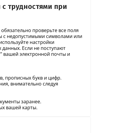
 с трудностями при
обязательно проверьте все поля
ны с недопустимыми символами или
используйте настройки
 данных. Если не поступают
” вашей электронной почты и
, прописных букв и цифр.
ния, внимательно следуя
кументы заранее.
ых вашей карты.