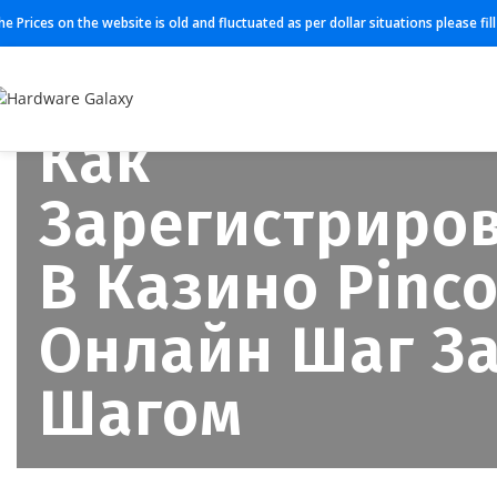
he Prices on the website is old and fluctuated as per dollar situations please fi
Как
Зарегистриро
В Казино Pinc
Онлайн Шаг З
Шагом