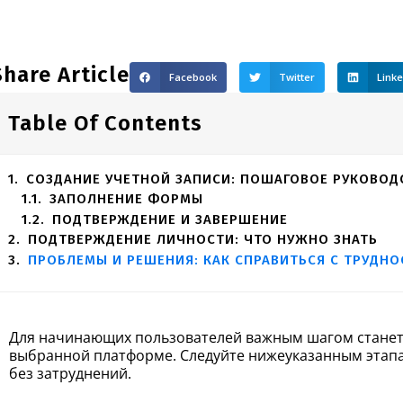
Share Article
Facebook
Twitter
Link
Table Of Contents
СОЗДАНИЕ УЧЕТНОЙ ЗАПИСИ: ПОШАГОВОЕ РУКОВОД
ЗАПОЛНЕНИЕ ФОРМЫ
ПОДТВЕРЖДЕНИЕ И ЗАВЕРШЕНИЕ
ПОДТВЕРЖДЕНИЕ ЛИЧНОСТИ: ЧТО НУЖНО ЗНАТЬ
ПРОБЛЕМЫ И РЕШЕНИЯ: КАК СПРАВИТЬСЯ С ТРУДНО
Для начинающих пользователей важным шагом станет
выбранной платформе. Следуйте нижеуказанным этапа
без затруднений.