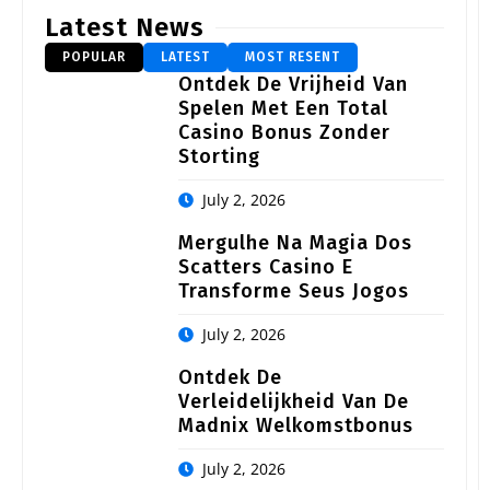
Latest News
POPULAR
LATEST
MOST RESENT
Ontdek De Vrijheid Van
Spelen Met Een Total
Casino Bonus Zonder
Storting
July 2, 2026
Mergulhe Na Magia Dos
Scatters Casino E
Transforme Seus Jogos
July 2, 2026
Ontdek De
Verleidelijkheid Van De
Madnix Welkomstbonus
July 2, 2026