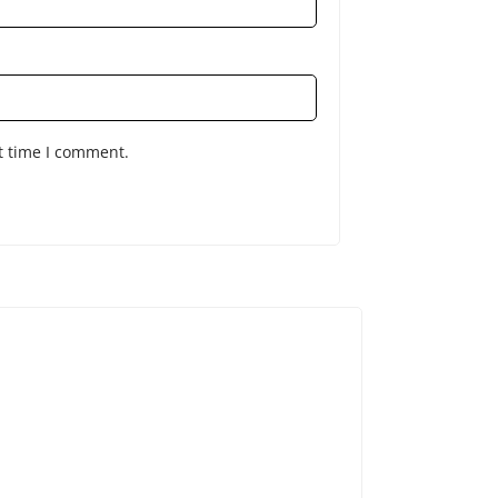
t time I comment.