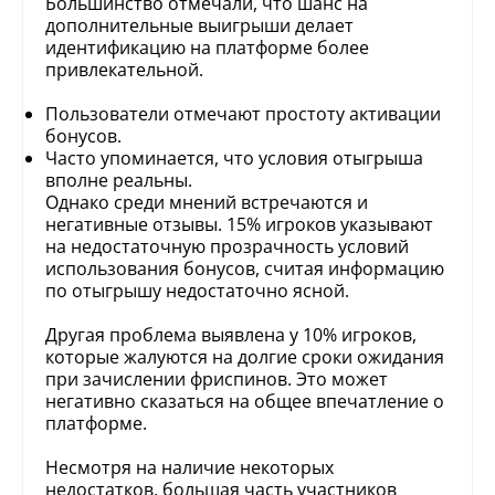
Большинство отмечали, что шанс на
дополнительные выигрыши делает
идентификацию на платформе более
привлекательной.
Пользователи отмечают простоту активации
бонусов.
Часто упоминается, что условия отыгрыша
вполне реальны.
Однако среди мнений встречаются и
негативные отзывы. 15% игроков указывают
на недостаточную прозрачность условий
использования бонусов, считая информацию
по отыгрышу недостаточно ясной.
Другая проблема выявлена у 10% игроков,
которые жалуются на долгие сроки ожидания
при зачислении фриспинов. Это может
негативно сказаться на общее впечатление о
платформе.
Несмотря на наличие некоторых
недостатков, большая часть участников