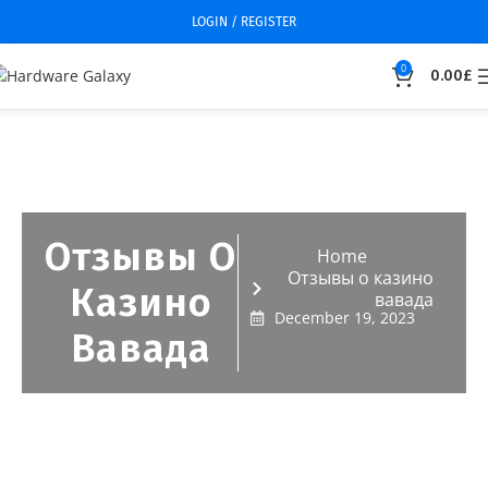
LOGIN / REGISTER
0
0.00
£
Отзывы О
Home
Отзывы о казино
Казино
вавада
December 19, 2023
Вавада