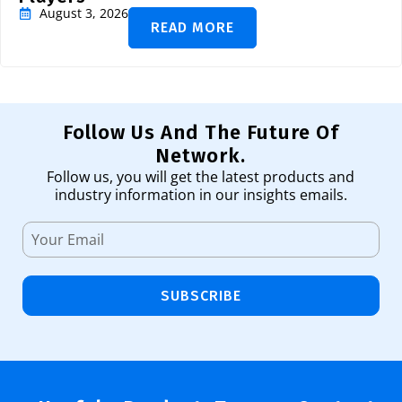
August 3, 2026
READ MORE
Follow Us And The Future Of
Network.
Follow us, you will get the latest products and
industry information in our insights emails.
SUBSCRIBE