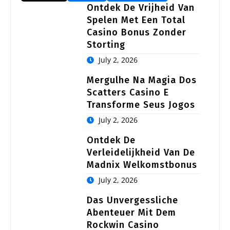
Ontdek De Vrijheid Van
Spelen Met Een Total
Casino Bonus Zonder
Storting
July 2, 2026
Mergulhe Na Magia Dos
Scatters Casino E
Transforme Seus Jogos
July 2, 2026
Ontdek De
Verleidelijkheid Van De
Madnix Welkomstbonus
July 2, 2026
Das Unvergessliche
Abenteuer Mit Dem
Rockwin Casino