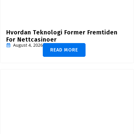
Hvordan Teknologi Former Fremtiden
For Nettcasinoer
August 4, 2026
READ MORE