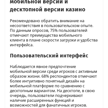
мобильной версии и
десктопной версии казино
Рекомендовано обратить внимание на
несоответствия в пользовательском опыте.
По данным опросов, 75% пользователей
отмечают преимущества мобильного
клиента в плане скорости загрузки и удобства
интерфейса.
Пользовательский интерфейс
Наблюдается явное предпочтение
мобильной версии среди игроков с активным
образом жизни. 68% респондентов отмечают
более интуитивно понятный дизайн на
мобильной платформе по сравнению с
десктопным вариантом. На десктопе, в свою
очередь, пользователи подчеркивают
наличие расширенных функций и
возможностей для фанатичных игроков.