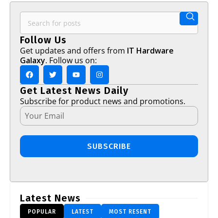
Follow Us
Get updates and offers from
IT Hardware
Galaxy
. Follow us on:
Get Latest News Daily
Subscribe for product news and promotions.
SUBSCRIBE
Latest News
POPULAR
LATEST
MOST RESENT