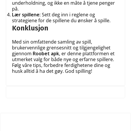
underholdning, og ikke en måte å tjene penger
på.
Lær spillene:
Sett deg inn i reglene og
strategiene for de spillene du ønsker å spille.
Konklusjon
Med sin omfattende samling av spill,
brukervennlige grensesnitt og tilgjengelighet
gjennom
Roobet apk
, er denne plattformen et
utmerket valg for både nye og erfarne spillere.
Følg våre tips, forbedre ferdighetene dine og
husk alltid å ha det gøy. God spilling!