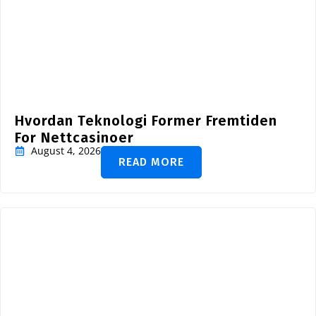
Hvordan Teknologi Former Fremtiden
For Nettcasinoer
August 4, 2026
READ MORE