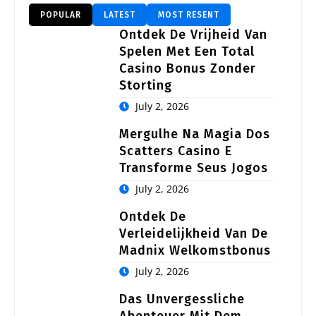
POPULAR
LATEST
MOST RESENT
Ontdek De Vrijheid Van
Spelen Met Een Total
Casino Bonus Zonder
Storting
July 2, 2026
Mergulhe Na Magia Dos
Scatters Casino E
Transforme Seus Jogos
July 2, 2026
Ontdek De
Verleidelijkheid Van De
Madnix Welkomstbonus
July 2, 2026
Das Unvergessliche