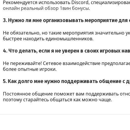
Рекомендуется использовать Discord, специализиров
онлайн реальный обзор 1вин бонусы
.
3. Нужно ли мне организовывать мероприятие для 
Не обязательно, но такие мероприятия значительно у
быстрее находить единомышленников.
4. Что делать, если я не уверен в своих игровых на
Не переживайте! Сетевое взаимодействие предполагае
более опытные игроки.
5. Как долго мне нужно поддерживать общение с 
Постоянное общение поможет вам поддерживать отнош
поэтому старайтесь общаться как можно чаще.