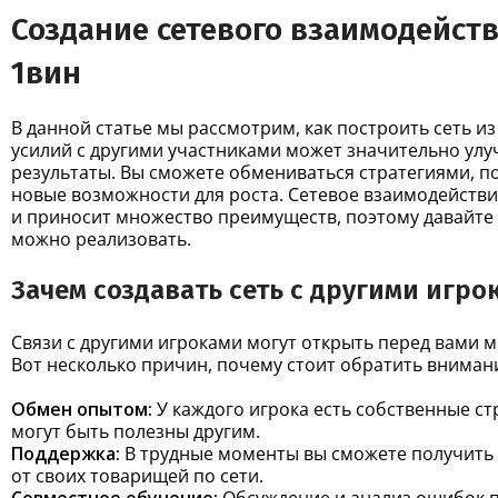
Создание сетевого взаимодейств
1вин
В данной статье мы рассмотрим, как построить сеть и
усилий с другими участниками может значительно улуч
результаты. Вы сможете обмениваться стратегиями, п
новые возможности для роста. Сетевое взаимодействи
и приносит множество преимуществ, поэтому давайте 
можно реализовать.
Зачем создавать сеть с другими игро
Связи с другими игроками могут открыть перед вами 
Вот несколько причин, почему стоит обратить внимани
Обмен опытом:
У каждого игрока есть собственные ст
могут быть полезны другим.
Поддержка:
В трудные моменты вы сможете получить
от своих товарищей по сети.