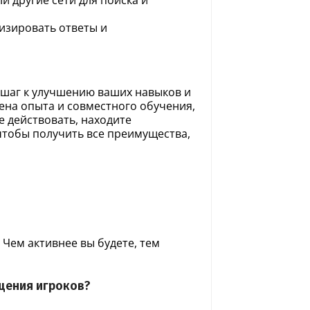
и другие сети для поиска и
изировать ответы и
 шаг к улучшению ваших навыков и
ена опыта и совместного обучения,
е действовать, находите
чтобы получить все преимущества,
 Чем активнее вы будете, тем
щения игроков?