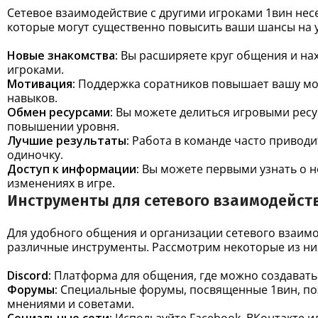
Сетевое взаимодействие с другими игроками 1вин не
которые могут существенно повысить ваши шансы на ус
Новые знакомства:
Вы расширяете круг общения и нах
игроками.
Мотивация:
Поддержка соратников повышает вашу мо
навыков.
Обмен ресурсами:
Вы можете делиться игровыми рес
повышении уровня.
Лучшие результаты:
Работа в команде часто приводит
одиночку.
Доступ к информации:
Вы можете первыми узнать о но
изменениях в игре.
Инструменты для сетевого взаимодейст
Для удобного общения и организации сетевого взаим
различные инструменты. Рассмотрим некоторые из ни
Discord:
Платформа для общения, где можно создавать 
Форумы:
Специальные форумы, посвященные 1вин, по
мнениями и советами.