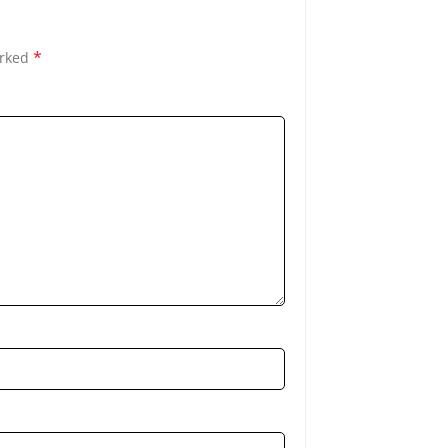
*
arked