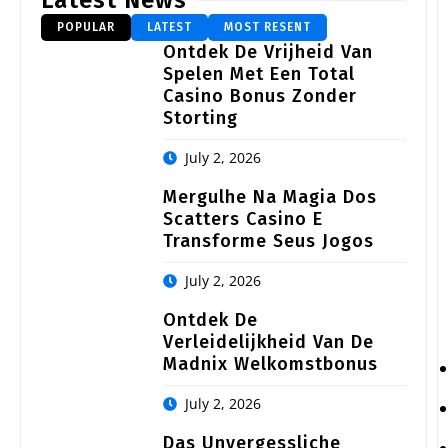
Latest News
POPULAR
LATEST
MOST RESENT
Ontdek De Vrijheid Van
Spelen Met Een Total
Casino Bonus Zonder
Storting
July 2, 2026
Mergulhe Na Magia Dos
Scatters Casino E
Transforme Seus Jogos
July 2, 2026
Ontdek De
Verleidelijkheid Van De
Madnix Welkomstbonus
July 2, 2026
Das Unvergessliche