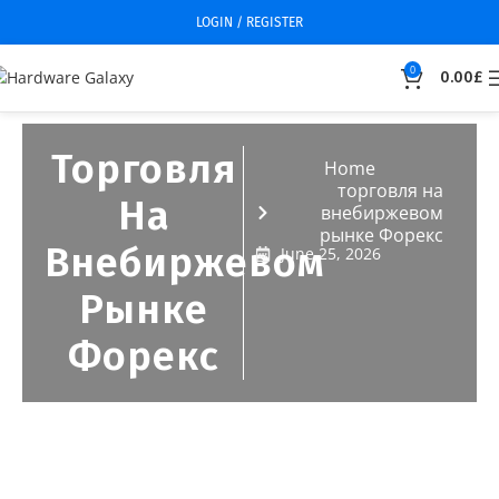
LOGIN / REGISTER
0
0.00
£
Торговля
Home
торговля на
На
внебиржевом
рынке Форекс
Внебиржевом
June 25, 2026
Рынке
Форекс