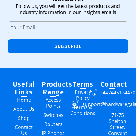
Follow us, you will get the latest products and
industry information in our insights emails.
SUBSCRIBE
Useful
Products
Terms
Contact
Links
Range
Privacy
+447446124470
Policy
Home
Access
support@hardwaregal
Points
Terms &
About Us
Conditions
Switches
71-75
Shop
Shelton
Routers
Contact
Street,
Us
IP Phones
Convent