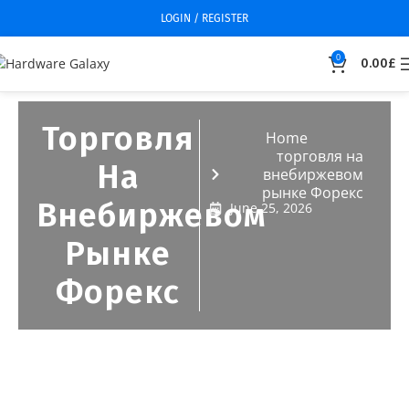
LOGIN / REGISTER
0
0.00
£
Торговля
Home
торговля на
На
внебиржевом
рынке Форекс
Внебиржевом
June 25, 2026
Рынке
Форекс