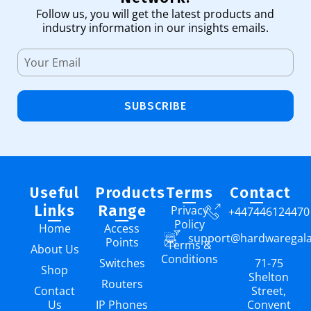
Follow us, you will get the latest products and
industry information in our insights emails.
SUBSCRIBE
Useful
Products
Terms
Contact
Links
Range
Privacy
+447446124470
Policy
Home
Access
support@hardwaregal
Points
Terms &
About Us
Conditions
Switches
71-75
Shop
Shelton
Routers
Contact
Street,
Us
IP Phones
Convent