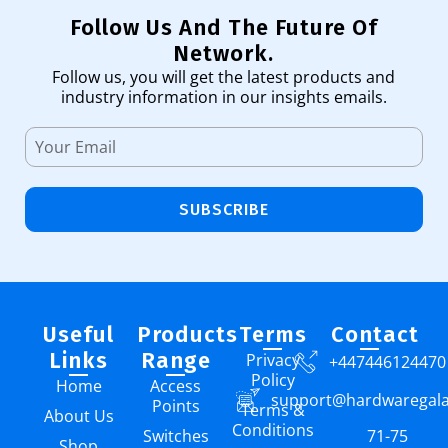
Follow Us And The Future Of
Network.
Follow us, you will get the latest products and
industry information in our insights emails.
SUBSCRIBE
Useful
Products
Terms
Contact
Links
Range
Privacy
+447446124470
Policy
Home
Access
support@hardwaregal
Points
Terms &
About Us
Conditions
Switches
71-75
Shop