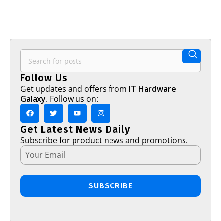
Follow Us
Get updates and offers from
IT Hardware
Galaxy
. Follow us on:
Get Latest News Daily
Subscribe for product news and promotions.
SUBSCRIBE