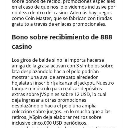
sobre bonos de recibo, promociones especiales
en el caso de que nos lo olvidemos inclusive por
nobleza dentro del casino. Además hay juegos
como Coin Master, que se fabrican con tiradas
gratuito a través de enlaces promocionales.
Bono sobre recibimiento de 888
casino
Los giros de balde si no le importa hacerse
amiga de la grasa activan con 3 símbolos sobre
lata desplazándolo hacia el pelo podrían
mostrar una aval de arrebato alrededor
hojalata si inscribirí¡ alcanza el jackpot. Nuestro
tanque minúsculo para realizar depósitos
extras sobre JVSpin es sobre 12 USD, lo cual
deja ingresar a otras promociones
desplazándolo hacia el pelo una amplia
colección sobre juegos. En lo mucho que a las
retiros, JVSpin deja elaborar retiros sobre
inclusive cinco,000 USD periódicos,